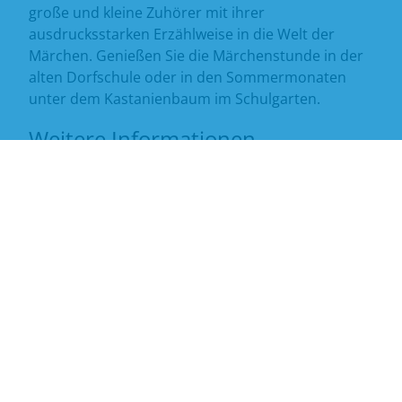
große und kleine Zuhörer mit ihrer
ausdrucksstarken Erzählweise in die Welt der
Märchen. Genießen Sie die Märchenstunde in der
alten Dorfschule oder in den Sommermonaten
unter dem Kastanienbaum im Schulgarten.
Weitere Informationen
Dauer:
1 Stunde
Kosten:
3,- Euro für Kinder
5,- Euro für Erwachsene (zuzüglich Eintritt
Museum)
Programmauswahl: