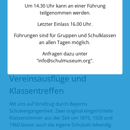
Dauer:
Um 14.30 Uhr kann an einer Führung
teilgenommen werden.
2 bis 3 Stunden
Letzter Einlass 16.00 Uhr.
Kosten:
Führungen sind für Gruppen und Schulklassen
2,- Euro pro Schüler für Eintritt und Programm,
an allen Tagen möglich.
begleitende Lehrkräfte frei
Anfragen dazu unter
"info@schulmuseum.org".
Vereinsausflüge und
Klassentreffen
Mit uns auf Streifzug durch Bayerns
Schulvergangenheit: Zwei original eingerichtete
Klassenzimmer aus der Zeit um 1875, 1920 und
1960 lassen auch die eigene Schulzeit lebendig